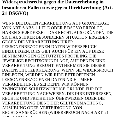
Widerspruchsrecht gegen die Datenerhebung in
besonderen Fällen sowie gegen Direktwerbung (Art.
21 DSGVO)
WENN DIE DATENVERARBEITUNG AUF GRUNDLAGE
VON ART. 6 ABS. 1 LIT. E ODER F DSGVO ERFOLGT,
HABEN SIE JEDERZEIT DAS RECHT, AUS GRÜNDEN, DIE
SICH AUS IHRER BESONDEREN SITUATION ERGEBEN,
GEGEN DIE VERARBEITUNG IHRER
PERSONENBEZOGENEN DATEN WIDERSPRUCH
EINZULEGEN; DIES GILT AUCH FÜR EIN AUF DIESE
BESTIMMUNGEN GESTÜTZTES PROFILING. DIE
JEWEILIGE RECHTSGRUNDLAGE, AUF DENEN EINE
VERARBEITUNG BERUHT, ENTNEHMEN SIE DIESER
DATENSCHUTZERKLÄRUNG. WENN SIE WIDERSPRUCH
EINLEGEN, WERDEN WIR IHRE BETROFFENEN
PERSONENBEZOGENEN DATEN NICHT MEHR
VERARBEITEN, ES SEI DENN, WIR KÖNNEN
ZWINGENDE SCHUTZWÜRDIGE GRÜNDE FÜR DIE
VERARBEITUNG NACHWEISEN, DIE IHRE INTERESSEN,
RECHTE UND FREIHEITEN ÜBERWIEGEN ODER DIE
VERARBEITUNG DIENT DER GELTENDMACHUNG,
AUSÜBUNG ODER VERTEIDIGUNG VON
RECHTSANSPRÜCHEN (WIDERSPRUCH NACH ART. 21