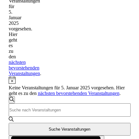
Veranstaltungen
für
5.
Januar
2025
vorgesehen.
Hier
geht
es
zu
den
nächsten
bevorstehenden
Veranstaltungen
.
Keine Veranstaltungen für 5. Januar 2025 vorgesehen. Hier
geht es zu den
nächsten bevorstehenden Veranstaltungen
.
Veranstaltungen
Suche
Bitte
Suche
Schlüsselwort
und
eingeben.
Suche
Ansichten,
nach
Suche Veranstaltungen
Navigation
Veranstaltungen
Veranstaltung