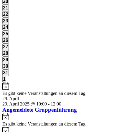
0
20
Veranstaltungen,
0
21
Veranstaltungen,
0
22
Veranstaltungen,
0
23
Veranstaltungen,
0
24
Veranstaltungen,
0
25
Veranstaltungen,
0
26
Veranstaltungen,
0
27
Veranstaltungen,
0
28
Veranstaltungen,
0
29
Veranstaltungen,
0
30
Veranstaltungen,
0
31
Veranstaltungen,
0
1
Veranstaltungen,
Es gibt keine Veranstaltungen an diesem Tag.
29. April
29. April 2025 @ 10:00
-
12:00
Angemeldete Gruppenführung
Es gibt keine Veranstaltungen an diesem Tag.