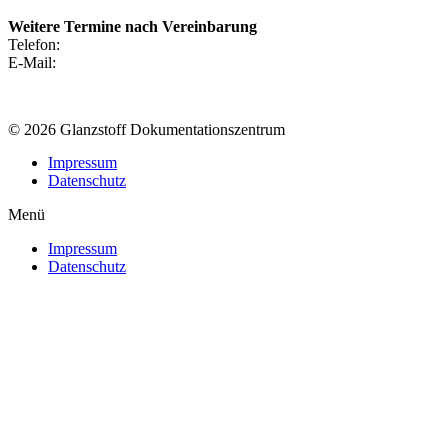
Weitere Termine nach Vereinbarung
Telefon:
+49 (0) 2452 – 98 98 69 6
E-Mail:
info@glanzstoff-doku.de
Oder schreiben Sie uns hier.
© 2026 Glanzstoff Dokumentationszentrum
Impressum
Datenschutz
Menü
Impressum
Datenschutz